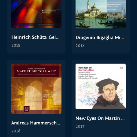
Heinrich Schütz: Geistliche Chormusik 1648
Diogenio Bigaglia Miserere - Missa in F
2018
2018
New Eyes On Martin Luther
Andreas Hammerschmidt: Machet die Tore weit
2017
2018