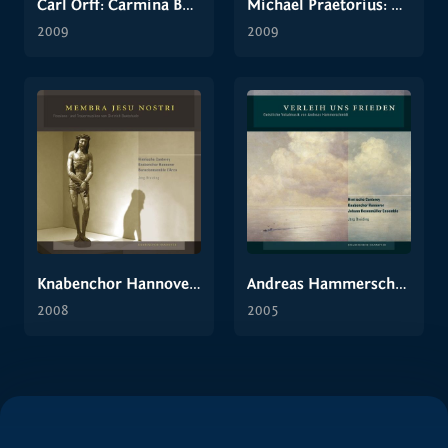
Carl Orff: Carmina Burana
Michael Praetorius: Michaelisvesper
2009
2009
Knabenchor Hannover: Membra Jesu Nostri
Andreas Hammerschmidt: Verleih uns Frieden
2008
2005