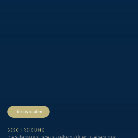
Sonntag
,
14
.
September
2025
|
16:00
Uhr
Knabenchor Hannover
Albrecht Koch, Orgel
Leitung: Jörg Breiding
Tickets kaufen
BESCHREIBUNG
Die Silbermann-Tage in Freiberg zählen zu einem DER